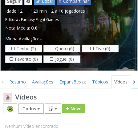
Seguir
Editar
Compartilhar
Idade
12 +
120 min
2 a 10 jogadores
Editora :
Fantasy Flight Games
Nota Média:
0.0
Minha Avaliação:
-
Tenho (2)
Quero (6)
Tive (0)
Favorito (0)
Joguei (0)
Resumo
Avaliações
Expansões
Tópicos
Vídeos
I
(2)
Vídeos
Todos
Novo
Nenhum vídeo encontrado