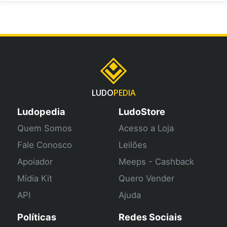
LUDO
PEDIA
Ludopedia
LudoStore
Quem Somos
Acesso a Loja
Fale Conosco
Leilões
Apoiador
Meeps - Cashback
Mídia Kit
Quero Vender
API
Ajuda
Políticas
Redes Sociais