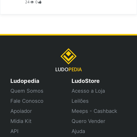
24
0
LUDO
PEDIA
Ludopedia
LudoStore
Quem Somos
Acesso a Loja
Fale Conosco
Leilões
Apoiador
Meeps - Cashback
Mídia Kit
Quero Vender
API
Ajuda