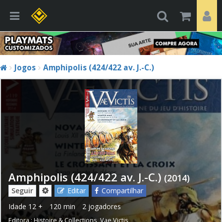
Jogos
Amphipolis (424/422 av. J.-C.)
Amphipolis (424/422 av. J.-C.)
(2014)
Seguir
Editar
Compartilhar
Idade
12 +
120 min
2 jogadores
Editora :
Histoire & Collections
,
Vae Victis