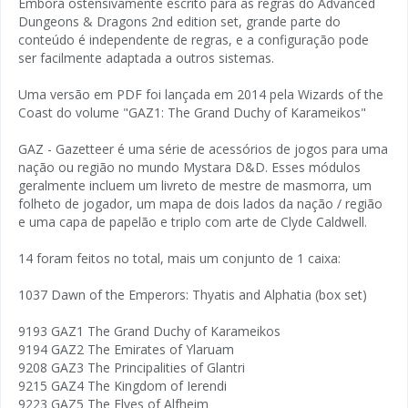
Embora ostensivamente escrito para as regras do Advanced
Dungeons & Dragons 2nd edition set, grande parte do
conteúdo é independente de regras, e a configuração pode
ser facilmente adaptada a outros sistemas.
Uma versão em PDF foi lançada em 2014 pela Wizards of the
Coast do volume "GAZ1: The Grand Duchy of Karameikos"
GAZ - Gazetteer é uma série de acessórios de jogos para uma
nação ou região no mundo Mystara D&D. Esses módulos
geralmente incluem um livreto de mestre de masmorra, um
folheto de jogador, um mapa de dois lados da nação / região
e uma capa de papelão e triplo com arte de Clyde Caldwell.
14 foram feitos no total, mais um conjunto de 1 caixa:
1037 Dawn of the Emperors: Thyatis and Alphatia (box set)
9193 GAZ1 The Grand Duchy of Karameikos
9194 GAZ2 The Emirates of Ylaruam
9208 GAZ3 The Principalities of Glantri
9215 GAZ4 The Kingdom of Ierendi
9223 GAZ5 The Elves of Alfheim