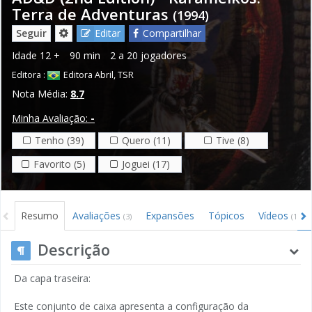
Terra de Adventuras
(1994)
Seguir
Editar
Compartilhar
Idade
12 +
90 min
2 a 20 jogadores
Editora :
Editora Abril
,
TSR
Nota Média:
8.7
Minha Avaliação:
-
Tenho (39)
Quero (11)
Tive (8)
Favorito (5)
Joguei (17)
Resumo
Avaliações
Expansões
Tópicos
Vídeos
(3)
(1)
Descrição
Da capa traseira:
Este conjunto de caixa apresenta a configuração da