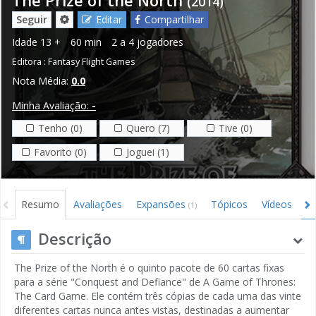
(2014)
Seguir
Editar
Compartilhar
Idade
13 +
60 min
2 a 4 jogadores
Editora :
Fantasy Flight Games
Nota Média:
0.0
Minha Avaliação:
-
Tenho (0)
Quero (7)
Tive (0)
Favorito (0)
Joguei (1)
Resumo
Avaliações
Expansões
Tópicos
Vídeos
I
(1)
Descrição
The Prize of the North é o quinto pacote de 60 cartas fixas
para a série "Conquest and Defiance" de A Game of Thrones:
The Card Game. Ele contém três cópias de cada uma das vinte
diferentes cartas nunca antes vistas, destinadas a aumentar