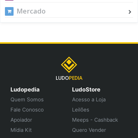
Mercado
LUDO
PEDIA
Ludopedia
LudoStore
Quem Somos
Acesso a Loja
Fale Conosco
Leilões
Apoiador
Meeps - Cashback
Mídia Kit
Quero Vender