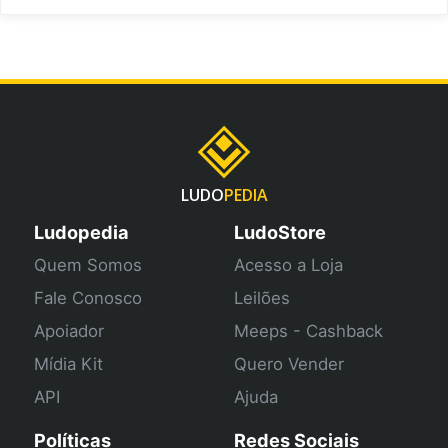
LUDO
PEDIA
Ludopedia
LudoStore
Quem Somos
Acesso a Loja
Fale Conosco
Leilões
Apoiador
Meeps - Cashback
Mídia Kit
Quero Vender
API
Ajuda
Políticas
Redes Sociais