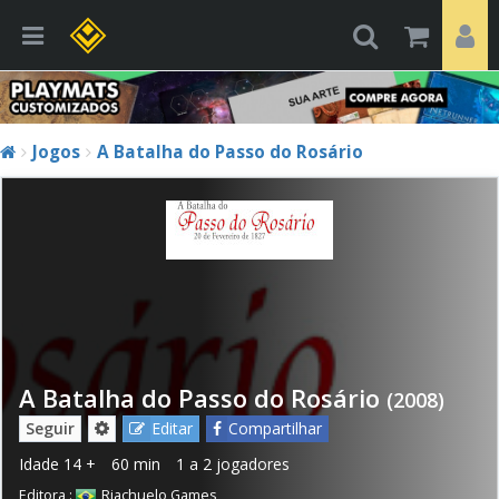
Jogos
A Batalha do Passo do Rosário
A Batalha do Passo do Rosário
(2008)
Seguir
Editar
Compartilhar
Idade
14 +
60 min
1 a 2 jogadores
Editora :
Riachuelo Games