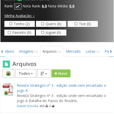
Rank:
Nota Rank:
6.0
Nota Média:
0.0
Minha Avaliação:
-
Tenho (2)
Quero (6)
Tive (0)
Favorito (0)
Joguei (0)
Vídeos
Imagens
Arquivos
Mercado
Listas
Parti
(1)
(1)
(1)
Arquivos
Todos
Novo
Revista Strategos nº 3 - edição onde vem encartado o
jogo A
Revista Strategos nº 3 - edição onde vem encartado o
jogo A Batalha do Passo do Rosário.
Daniel Grisolia
486
0