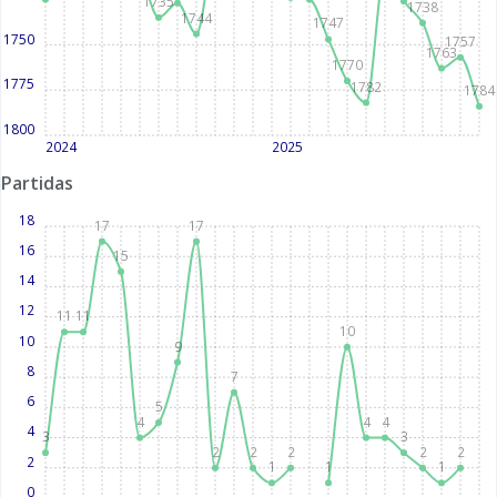
1735
1738
1744
1747
1750
1757
1763
1770
1775
1782
1784
1800
2024
2025
Partidas
18
17
17
16
15
14
12
11
11
10
10
9
8
7
6
5
4
4
4
4
3
3
2
2
2
2
2
2
1
1
1
0