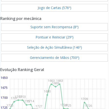
Jogo de Cartas (576º)
Ranking por mecânica
Suporte sem Recompensa (8º)
Pontuar e Reiniciar (29º)
Seleção de Ação Simultânea (146º)
Gerenciamento de Mãos (700º)
Evolução Ranking Geral
1650
1663
1663
1669
1675
1690
1703
1703
1700
1707
1709
1714
1715
1724
1725
1725
1726
1727
1725