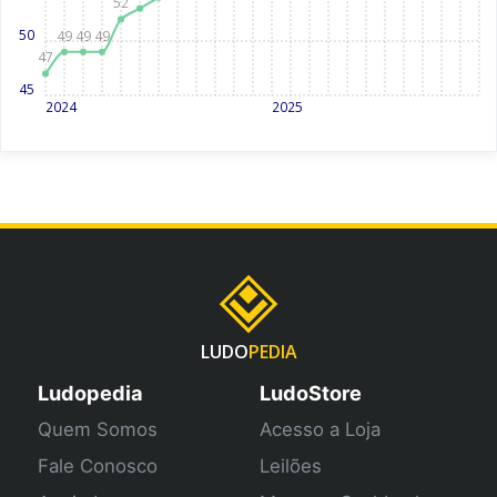
52
50
49
49
49
47
45
2024
2025
LUDO
PEDIA
Ludopedia
LudoStore
Quem Somos
Acesso a Loja
Fale Conosco
Leilões