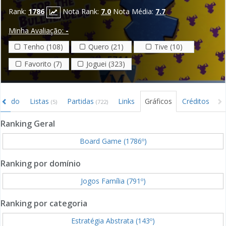
Rank:
1786
Nota Rank:
7.0
Nota Média:
7.7
Minha Avaliação:
-
Tenho (108)
Quero (21)
Tive (10)
Favorito (7)
Joguei (323)
rcado
Listas
Partidas
Links
Gráficos
Créditos
(5)
(722)
Ranking Geral
Board Game
(1786º)
Ranking por domínio
Jogos Família (791º)
Ranking por categoria
Estratégia Abstrata (143º)