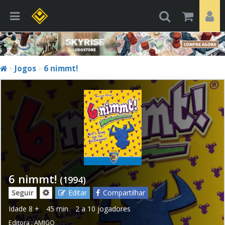
Jogos
6 nimmt!
6 nimmt!
(1994)
Seguir
Editar
Compartilhar
Idade
8 +
45 min
2 a 10 jogadores
Editora :
AMIGO