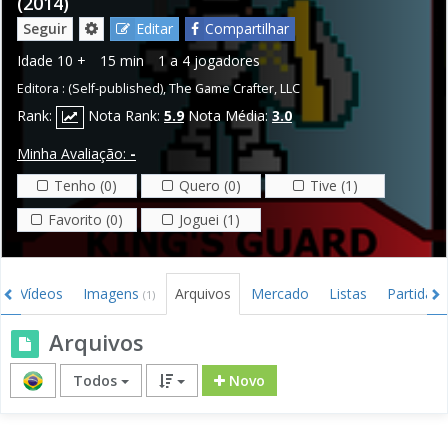
(2014)
Seguir
Editar
Compartilhar
Idade
10 +
15 min
1 a 4 jogadores
Editora :
(Self-published)
,
The Game Crafter, LLC
Rank:
Nota Rank:
5.9
Nota Média:
3.0
Minha Avaliação:
-
Tenho (0)
Quero (0)
Tive (1)
Favorito (0)
Joguei (1)
Vídeos
Imagens
Arquivos
Mercado
Listas
Partidas
(1)
Arquivos
Todos
Novo