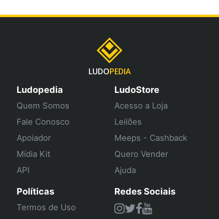
LUDO
PEDIA
Ludopedia
LudoStore
Quem Somos
Acesso a Loja
Fale Conosco
Leilões
Apoiador
Meeps - Cashback
Mídia Kit
Quero Vender
API
Ajuda
Políticas
Redes Sociais
Termos de Uso