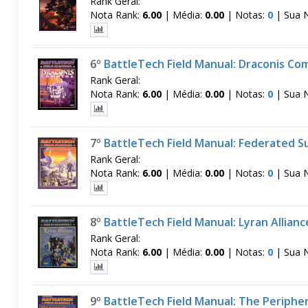
Rank Geral:
Nota Rank:
6.00
|
Média:
0.00
|
Notas:
0
|
Sua 
6º
BattleTech Field Manual: Draconis Co
Rank Geral:
Nota Rank:
6.00
|
Média:
0.00
|
Notas:
0
|
Sua 
7º
BattleTech Field Manual: Federated S
Rank Geral:
Nota Rank:
6.00
|
Média:
0.00
|
Notas:
0
|
Sua 
8º
BattleTech Field Manual: Lyran Allianc
Rank Geral:
Nota Rank:
6.00
|
Média:
0.00
|
Notas:
0
|
Sua 
9º
BattleTech Field Manual: The Periphe