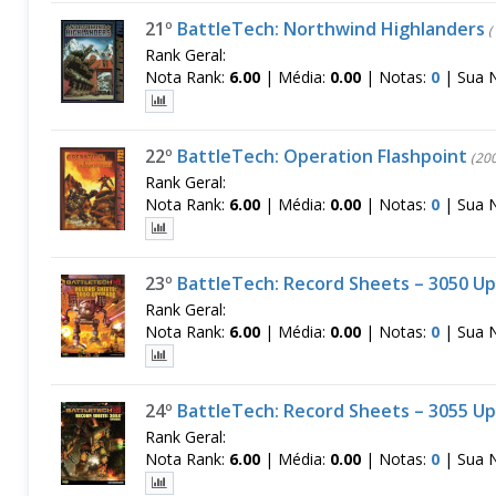
21º
BattleTech: Northwind Highlanders
(
Rank Geral:
Nota Rank:
6.00
|
Média:
0.00
|
Notas:
0
|
Sua 
22º
BattleTech: Operation Flashpoint
(200
Rank Geral:
Nota Rank:
6.00
|
Média:
0.00
|
Notas:
0
|
Sua 
23º
BattleTech: Record Sheets – 3050 U
Rank Geral:
Nota Rank:
6.00
|
Média:
0.00
|
Notas:
0
|
Sua 
24º
BattleTech: Record Sheets – 3055 U
Rank Geral:
Nota Rank:
6.00
|
Média:
0.00
|
Notas:
0
|
Sua 