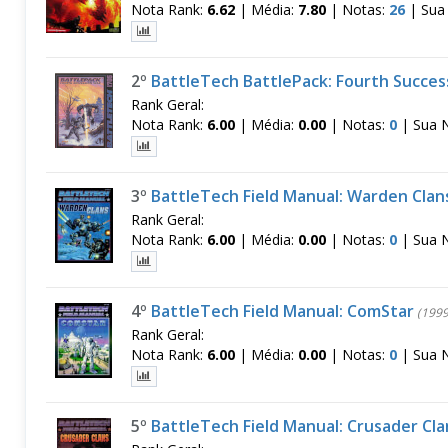
Nota Rank:
6.62
|
Média:
7.80
|
Notas:
26
|
Sua
2º
BattleTech BattlePack: Fourth Succes
Rank Geral:
Nota Rank:
6.00
|
Média:
0.00
|
Notas:
0
|
Sua 
3º
BattleTech Field Manual: Warden Clan
Rank Geral:
Nota Rank:
6.00
|
Média:
0.00
|
Notas:
0
|
Sua 
4º
BattleTech Field Manual: ComStar
(1999
Rank Geral:
Nota Rank:
6.00
|
Média:
0.00
|
Notas:
0
|
Sua 
5º
BattleTech Field Manual: Crusader Cla