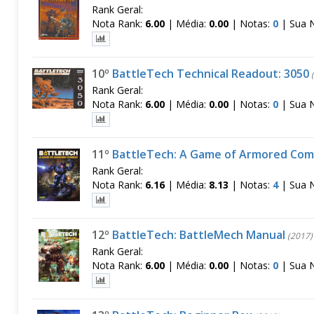
Rank Geral:
Nota Rank:
6.00
|
Média:
0.00
|
Notas:
0
|
Sua 
10º
BattleTech Technical Readout: 3050
(
Rank Geral:
Nota Rank:
6.00
|
Média:
0.00
|
Notas:
0
|
Sua 
11º
BattleTech: A Game of Armored Co
Rank Geral:
Nota Rank:
6.16
|
Média:
8.13
|
Notas:
4
|
Sua 
12º
BattleTech: BattleMech Manual
(2017)
Rank Geral:
Nota Rank:
6.00
|
Média:
0.00
|
Notas:
0
|
Sua 