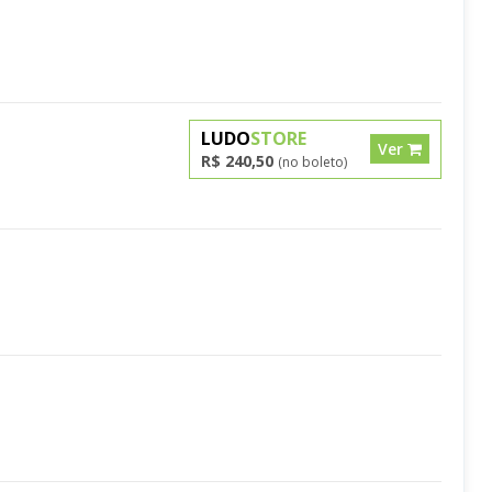
LUDO
STORE
Ver
R$ 240,50
(no boleto)