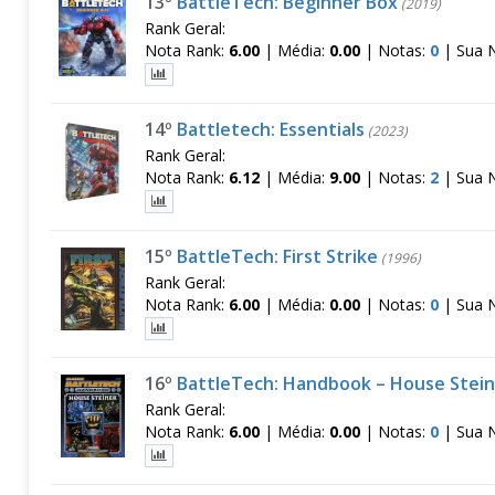
13º
BattleTech: Beginner Box
(2019)
Rank Geral:
Nota Rank:
6.00
|
Média:
0.00
|
Notas:
0
|
Sua 
14º
Battletech: Essentials
(2023)
Rank Geral:
Nota Rank:
6.12
|
Média:
9.00
|
Notas:
2
|
Sua 
15º
BattleTech: First Strike
(1996)
Rank Geral:
Nota Rank:
6.00
|
Média:
0.00
|
Notas:
0
|
Sua 
16º
BattleTech: Handbook – House Stei
Rank Geral:
Nota Rank:
6.00
|
Média:
0.00
|
Notas:
0
|
Sua 