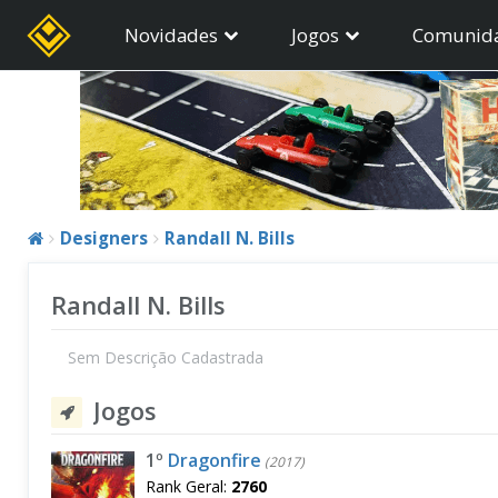
Novidades
Jogos
Comunid
Designers
Randall N. Bills
Randall N. Bills
Sem Descrição Cadastrada
Jogos
1º
Dragonfire
(2017)
Rank Geral:
2760