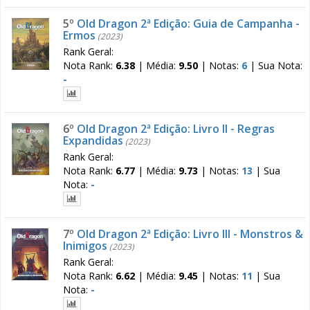
5º
Old Dragon 2ª Edição: Guia de Campanha -
Ermos
(2023)
Rank Geral:
Nota Rank:
6.38
|
Média:
9.50
|
Notas:
6
|
Sua Nota:
-
6º
Old Dragon 2ª Edição: Livro II - Regras
Expandidas
(2023)
Rank Geral:
Nota Rank:
6.77
|
Média:
9.73
|
Notas:
13
|
Sua
Nota:
-
7º
Old Dragon 2ª Edição: Livro III - Monstros &
Inimigos
(2023)
Rank Geral:
Nota Rank:
6.62
|
Média:
9.45
|
Notas:
11
|
Sua
Nota:
-