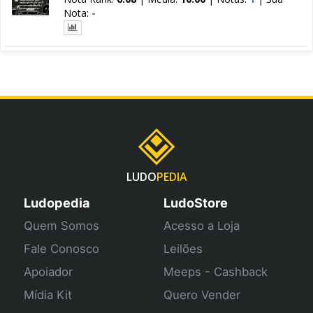
Nota:
-
LUDO
PEDIA
Ludopedia
LudoStore
Quem Somos
Acesso a Loja
Fale Conosco
Leilões
Apoiador
Meeps - Cashback
Mídia Kit
Quero Vender