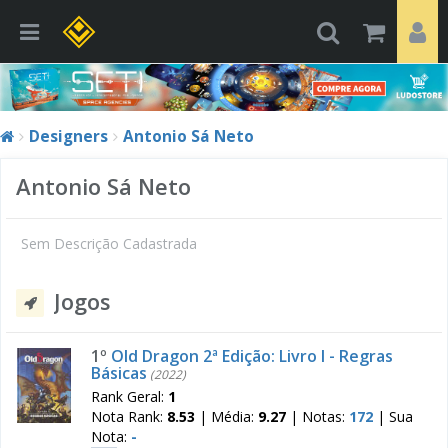
Designers
Antonio Sá Neto
Antonio Sá Neto
Sem Descrição Cadastrada
Jogos
1º
Old Dragon 2ª Edição: Livro I - Regras
Básicas
(2022)
Rank Geral:
1
Nota Rank:
8.53
|
Média:
9.27
|
Notas:
172
|
Sua
Nota:
-