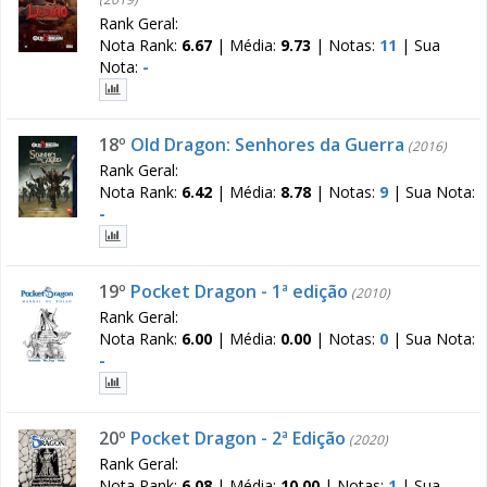
Rank Geral:
Nota Rank:
6.67
|
Média:
9.73
|
Notas:
11
|
Sua
Nota:
-
18º
Old Dragon: Senhores da Guerra
(2016)
Rank Geral:
Nota Rank:
6.42
|
Média:
8.78
|
Notas:
9
|
Sua Nota:
-
19º
Pocket Dragon - 1ª edição
(2010)
Rank Geral:
Nota Rank:
6.00
|
Média:
0.00
|
Notas:
0
|
Sua Nota:
-
20º
Pocket Dragon - 2ª Edição
(2020)
Rank Geral:
Nota Rank:
6.08
|
Média:
10.00
|
Notas:
1
|
Sua