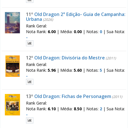
11º
Old Dragon 2° Edição- Guia de Campanha:
Urbana
(2026)
Rank Geral:
Nota Rank:
6.00
|
Média:
0.00
|
Notas:
0
|
Sua Nota:
-
12º
Old Dragon: Divisória do Mestre
(2011)
Rank Geral:
Nota Rank:
5.96
|
Média:
5.60
|
Notas:
5
|
Sua Nota:
-
13º
Old Dragon: Fichas de Personagem
(2011)
Rank Geral:
Nota Rank:
6.10
|
Média:
8.50
|
Notas:
2
|
Sua Nota:
-