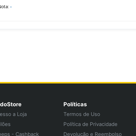
Nota:
-
doStore
Políticas
esso a Loja
Termos de Uso
ilões
Política de Privacidade
eps - Cashback
Devolução e Reembolso