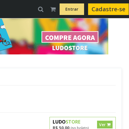
Cadastre-se
Entrar
LUDO
STORE
Ver
R$ 50,00
(no boleto)