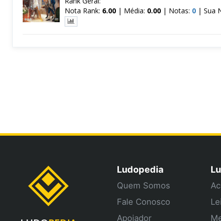
Rank Geral:
Nota Rank:
6.00
|
Média:
0.00
|
Notas:
0
|
Sua 
Ludopedia
Lu
Quem Somos
Ac
Fale Conosco
Le
Apoiador
Me