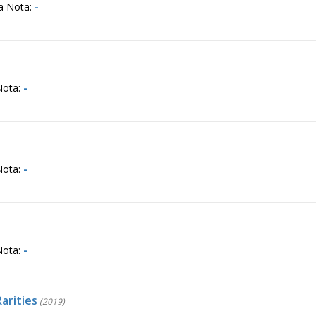
a Nota:
-
Nota:
-
Nota:
-
Nota:
-
arities
(2019)