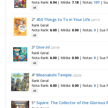
Nota Rank:
6.94
|
Média:
7.18
|
Notas:
197
|
Su
2º
450 Things to To in Your Life
(2017)
Rank Geral:
Nota Rank:
6.00
|
Média:
0.00
|
Notas:
0
|
Sua 
3º
Dive in!
(2019)
Rank Geral:
Nota Rank:
6.00
|
Média:
0.00
|
Notas:
0
|
Sua 
4º
Meenakshi Temple
(2023)
Rank Geral:
Nota Rank:
6.00
|
Média:
0.00
|
Notas:
0
|
Sua 
5º
Squire: The Collector of the Glorious R