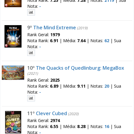
Nota Rank:
7.25
|
Média:
7.28
|
Notas:
2119
|
Sua
Nota:
-
9º
The Mind Extreme
(2019)
Rank Geral:
1979
Nota Rank:
6.91
|
Média:
7.64
|
Notas:
62
|
Sua
Nota:
-
10º
The Quacks of Quedlinburg: MegaBox
(2021)
Rank Geral:
2025
Nota Rank:
6.89
|
Média:
9.11
|
Notas:
20
|
Sua
Nota:
-
11º
Clever Cubed
(2020)
Rank Geral:
2974
Nota Rank:
6.55
|
Média:
8.28
|
Notas:
16
|
Sua
Nota:
-