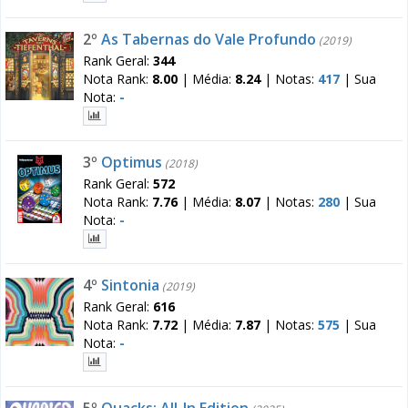
2º
As Tabernas do Vale Profundo
(2019)
Rank Geral:
344
Nota Rank:
8.00
|
Média:
8.24
|
Notas:
417
|
Sua
Nota:
-
3º
Optimus
(2018)
Rank Geral:
572
Nota Rank:
7.76
|
Média:
8.07
|
Notas:
280
|
Sua
Nota:
-
4º
Sintonia
(2019)
Rank Geral:
616
Nota Rank:
7.72
|
Média:
7.87
|
Notas:
575
|
Sua
Nota:
-
5º
Quacks: All-In Edition