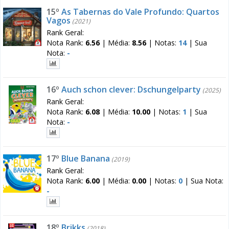
15º
As Tabernas do Vale Profundo: Quartos
Vagos
(2021)
Rank Geral:
Nota Rank:
6.56
|
Média:
8.56
|
Notas:
14
|
Sua
Nota:
-
16º
Auch schon clever: Dschungelparty
(2025)
Rank Geral:
Nota Rank:
6.08
|
Média:
10.00
|
Notas:
1
|
Sua
Nota:
-
17º
Blue Banana
(2019)
Rank Geral:
Nota Rank:
6.00
|
Média:
0.00
|
Notas:
0
|
Sua Nota:
-
18º
Brikks
(2018)