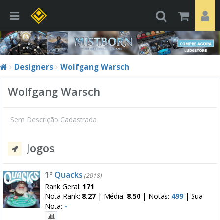
Designers
Wolfgang Warsch
Wolfgang Warsch
Sem Descrição Cadastrada
Jogos
1º
Quacks
(2018)
Rank Geral:
171
Nota Rank:
8.27
|
Média:
8.50
|
Notas:
499
|
Sua
Nota:
-