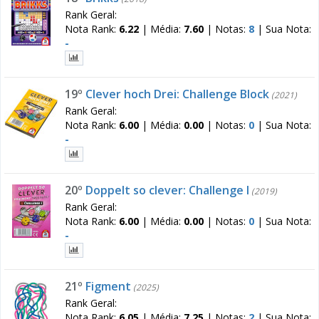
Rank Geral:
Nota Rank:
6.22
|
Média:
7.60
|
Notas:
8
|
Sua Nota:
-
19º
Clever hoch Drei: Challenge Block
(2021)
Rank Geral:
Nota Rank:
6.00
|
Média:
0.00
|
Notas:
0
|
Sua Nota:
-
20º
Doppelt so clever: Challenge I
(2019)
Rank Geral:
Nota Rank:
6.00
|
Média:
0.00
|
Notas:
0
|
Sua Nota:
-
21º
Figment
(2025)
Rank Geral:
Nota Rank:
6.05
|
Média:
7.25
|
Notas:
2
|
Sua Nota: