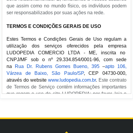
que assim como no mundo físico, os indivíduos podem
ser responsabilizados por suas ações na rede.
TERMOS E CONDIÇÕES GERAIS DE USO
Estes Termos e Condições Gerais de Uso regulam a
utilização dos serviços oferecidos pela empresa
LUDOPEDIA COMERCIO LTDA - ME, inscrita no
CNPJ/MF sob o nº 29.334.854/0001-96, com sede
na
Rua Dr. Rubens Gomes Bueno, 395
–
apto 106,
Várzea de Baixo, São Paulo/SP
, CEP 04730-000,
através do website
www.ludopedia.com.br
.
Este contrato
de Termos de Serviço contém informações importantes
que regem o uso do site LUDOPEDIA; por favor, leia-o
cuidadosamente em sua totalidade. Caso seja
necessário, orientamos que revise Política de
Privacidade
.
Primeiramente, de acordo com a Legislação Brasileira e
Mundial, você poderá utilizar nosso site somente se for