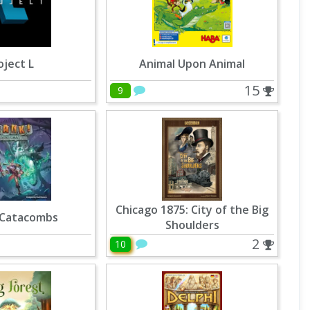
oject L
Animal Upon Animal
15
9
Chicago 1875: City of the Big
: Catacombs
Shoulders
2
10