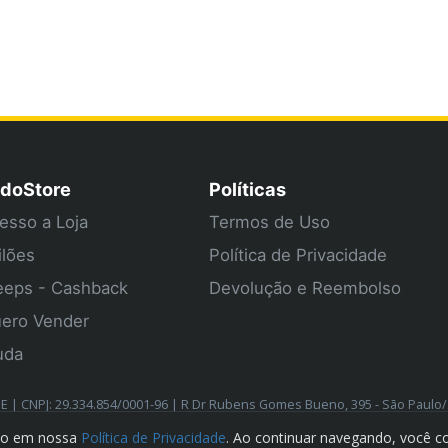
doStore
Políticas
esso a Loja
Termos de Uso
ilões
Política de Privacidade
eps - Cashback
Devolução e Reembolso
ero Vender
uda
| CNPJ: 29.334.854/0001-96 | R Dr Rubens Gomes Bueno, 395 - São Paulo
cado em nossa
Política de Privacidade
. Ao continuar navegando, você c