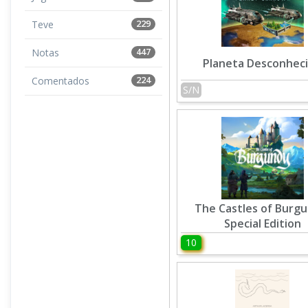
Teve
229
Notas
447
Planeta Desconhec
Comentados
224
S/N
The Castles of Burgu
Special Edition
10