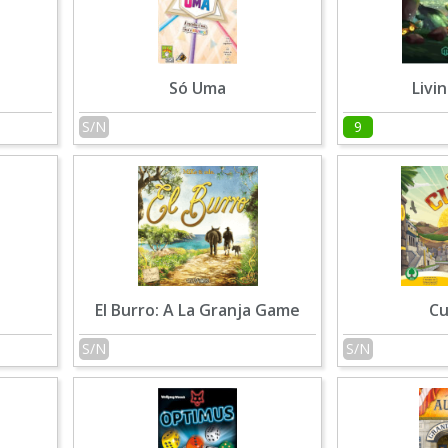
Só Uma
Livi
S/N
9
El Burro: A La Granja Game
Cu
S/N
S/N