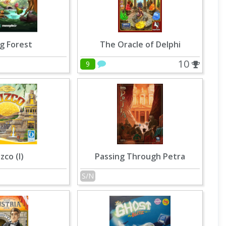
ng Forest
The Oracle of Delphi
10
9
zco (I)
Passing Through Petra
S/N