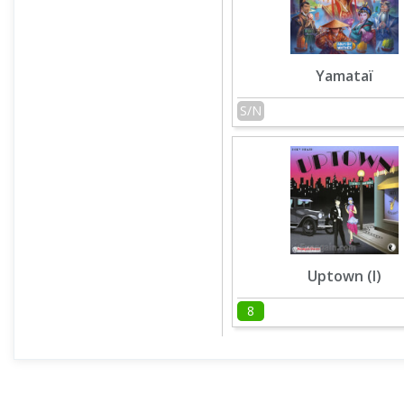
Yamataï
S/N
Uptown (I)
8