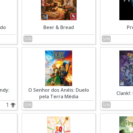
ido
Beer & Bread
Pr
S/N
S/N
ndy:
O Senhor dos Anéis: Duelo
Clank!
pela Terra Média
1
S/N
S/N