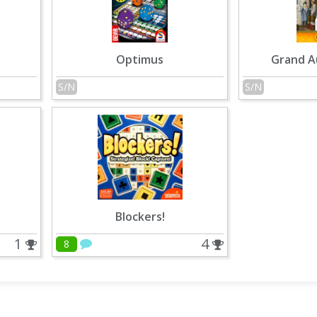
Optimus
Grand A
S/N
S/N
Blockers!
1
4
8