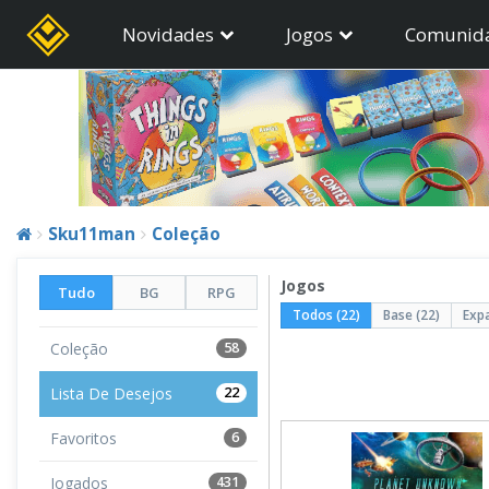
Novidades
Jogos
Comunid
Sku11man
Coleção
Jogos
Tudo
BG
RPG
Todos (22)
Base (22)
Exp
Coleção
58
Lista De Desejos
22
Favoritos
6
Jogados
431