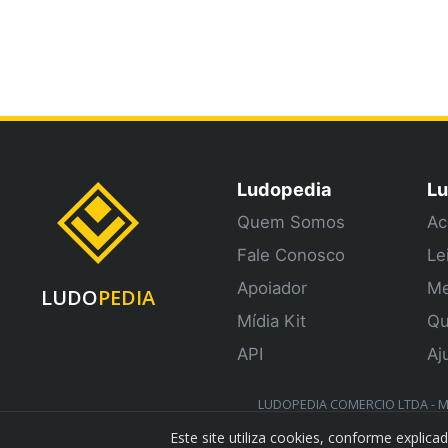
Ludopedia
Lu
Quem Somos
Ac
Fale Conosco
Le
Apoiador
Me
LUDO
PEDIA
Mídia Kit
Qu
API
Aj
LUDOPEDIA COMERCIO LTDA - ME 
Este site utiliza cookies, conforme expli