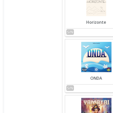
Horizonte
S/N
ONDA
S/N