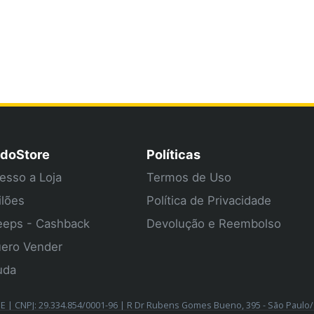
doStore
Políticas
esso a Loja
Termos de Uso
ilões
Política de Privacidade
eps - Cashback
Devolução e Reembolso
ero Vender
uda
| CNPJ: 29.334.854/0001-96 | R Dr Rubens Gomes Bueno, 395 - São Paulo