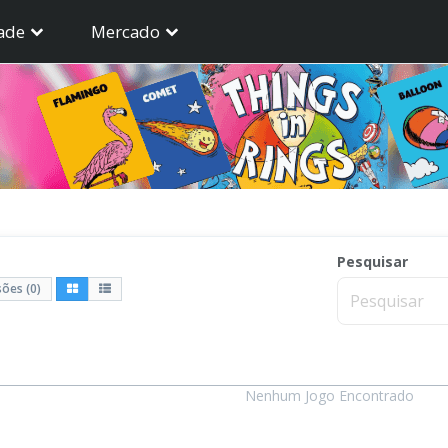
ade
Mercado
Pesquisar
ões (0)
Nenhum Jogo Encontrado