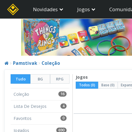
Novidades
Jogos
Comunid
Pamstivak
Coleção
Jogos
Tudo
BG
RPG
Todos (0)
Base (0)
Expans
Coleção
16
Lista De Desejos
4
Favoritos
0
Jogados
690