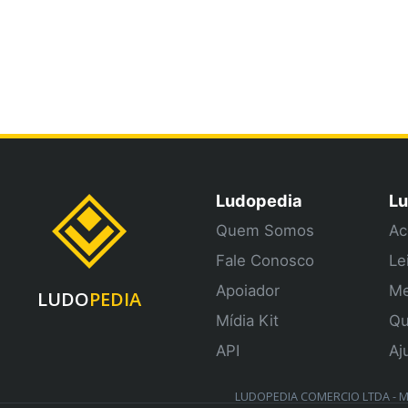
Ludopedia
Lu
Quem Somos
Ac
Fale Conosco
Le
Apoiador
Me
LUDO
PEDIA
Mídia Kit
Qu
API
Aj
LUDOPEDIA COMERCIO LTDA - ME 