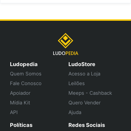
LUDO
PEDIA
Ludopedia
LudoStore
Quem Somos
Acesso a Loja
Fale Conosco
Leilões
Apoiador
Meeps - Cashback
Mídia Kit
Quero Vender
API
Ajuda
Políticas
Redes Sociais