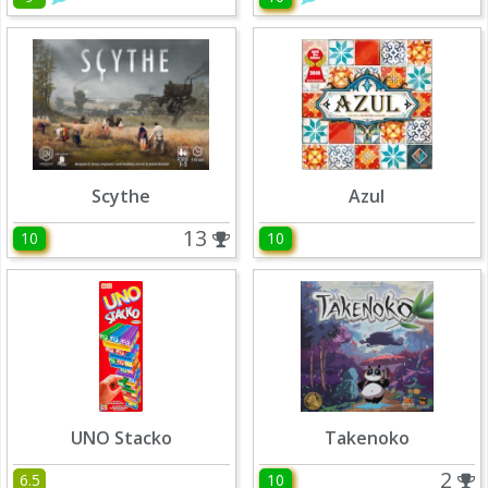
Scythe
Azul
13
10
10
UNO Stacko
Takenoko
2
6.5
10