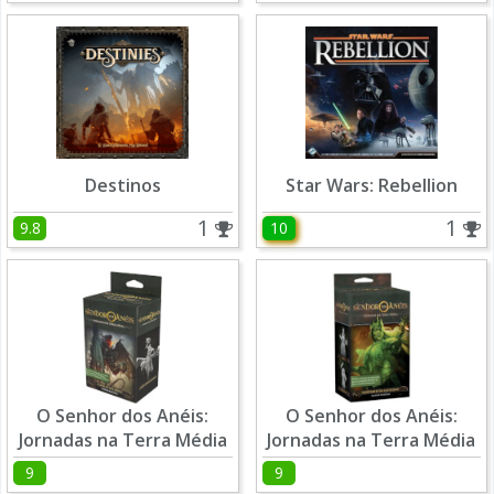
Destinos
Star Wars: Rebellion
1
1
9.8
10
O Senhor dos Anéis:
O Senhor dos Anéis:
Jornadas na Terra Média
Jornadas na Terra Média
- Flagelos dos Ermos
- Habitantes da
9
9
Escuridão