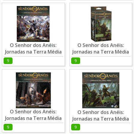
O Senhor dos Anéis:
O Senhor dos Anéis:
Jornadas na Terra Média
Jornadas na Terra Média
- Propagação da Guerra
- Vilões de Eriador
9
9
O Senhor dos Anéis:
O Senhor dos Anéis:
Jornadas na Terra Média
Jornadas na Terra Média
- Caminhos Obscuros
9
9