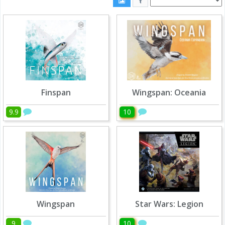
Finspan
Wingspan: Oceania
9.9
10
Wingspan
Star Wars: Legion
9
10