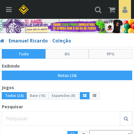
Emanuel Ricardo
Coleção
Tudo
BG
RPG
Exibindo
Notas (24)
Jogos
Todos (24)
Base (16)
Expansões (8)
Pesquisar