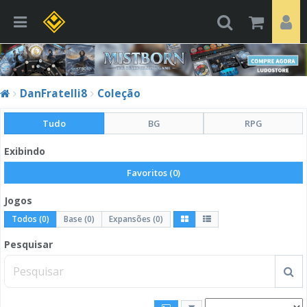
DanFratelli8
Coleção
Tudo
BG
RPG
Exibindo
Favoritos (0)
Jogos
Todos (0)
Base (0)
Expansões (0)
Pesquisar